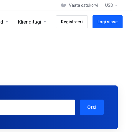
Vaata ostukorvi
USD
id
Klienditugi
Registreeri
Logi sisse
Otsi