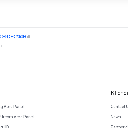
icodet Portable
Kliendi
ng Aero Panel
Contact 
 Stream Aero Panel
News
ng HD
Partnerid