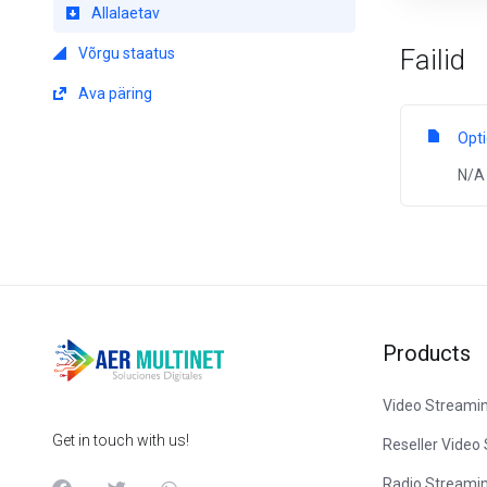
Allalaetav
Failid
Võrgu staatus
Ava päring
Opt
N/A
Products
Video Streami
Get in touch with us!
Reseller Video
Radio Streami