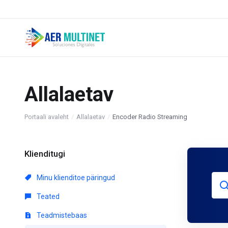
Allalaetav
Portaali avaleht
Allalaetav
Encoder Radio Streaming
Klienditugi
Minu klienditoe päringud
Teated
Teadmistebaas