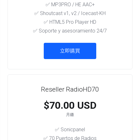
✅ MP3PRO / HE AAC+
✅ Shoutcast v1, v2 / Icecast-KH
✅ HTML5 Pro Player HD
✅ Soporte y asesoramiento 24/7
立即購買
Reseller RadioHD70
$70.00 USD
月繳
✅ Sonicpanel
✅ 70 Puertos de Radios