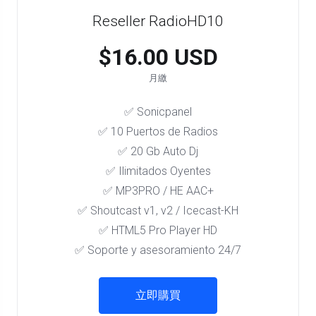
Reseller RadioHD10
$16.00 USD
月繳
✅ Sonicpanel
✅ 10 Puertos de Radios
✅ 20 Gb Auto Dj
✅ Ilimitados Oyentes
✅ MP3PRO / HE AAC+
✅ Shoutcast v1, v2 / Icecast-KH
✅ HTML5 Pro Player HD
✅ Soporte y asesoramiento 24/7
立即購買