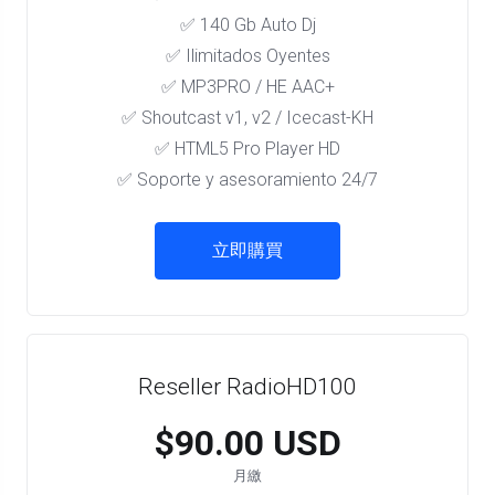
✅ 140 Gb Auto Dj
✅ Ilimitados Oyentes
✅ MP3PRO / HE AAC+
✅ Shoutcast v1, v2 / Icecast-KH
✅ HTML5 Pro Player HD
✅ Soporte y asesoramiento 24/7
立即購買
Reseller RadioHD100
$90.00 USD
月繳