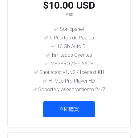
$10.00 USD
月繳
✅ Sonicpanel
✅ 5 Puertos de Radios
✅ 10 Gb Auto Dj
✅ Ilimitados Oyentes
✅ MP3PRO / HE AAC+
✅ Shoutcast v1, v2 / Icecast-KH
✅ HTML5 Pro Player HD
✅ Soporte y asesoramiento 24/7
立即購買