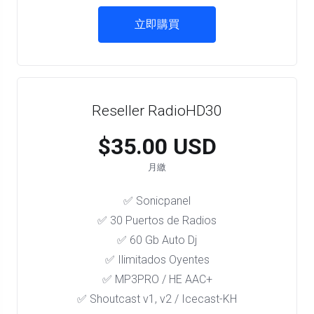
立即購買
Reseller RadioHD30
$35.00 USD
月繳
✅ Sonicpanel
✅ 30 Puertos de Radios
✅ 60 Gb Auto Dj
✅ Ilimitados Oyentes
✅ MP3PRO / HE AAC+
✅ Shoutcast v1, v2 / Icecast-KH