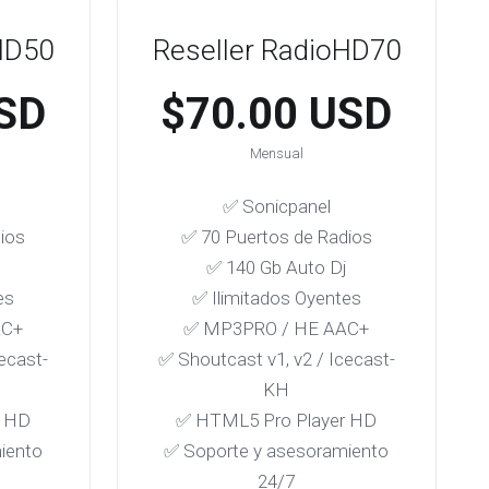
HD50
Reseller RadioHD70
SD
$70.00 USD
Mensual
✅ Sonicpanel
ios
✅ 70 Puertos de Radios
✅ 140 Gb Auto Dj
es
✅ Ilimitados Oyentes
AC+
✅ MP3PRO / HE AAC+
ecast-
✅ Shoutcast v1, v2 / Icecast-
KH
r HD
✅ HTML5 Pro Player HD
iento
✅ Soporte y asesoramiento
24/7