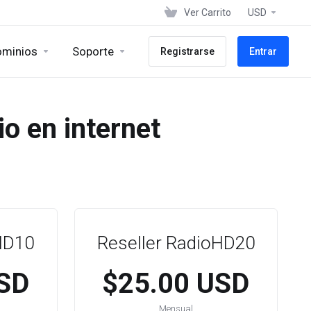
Ver Carrito
USD
minios
Soporte
Registrarse
Entrar
o en internet
HD10
Reseller RadioHD20
SD
$25.00 USD
Mensual