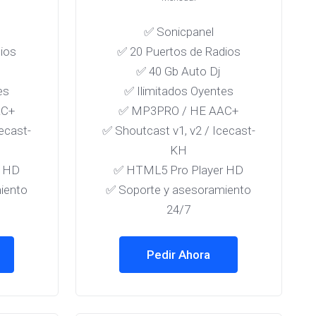
✅ Sonicpanel
ios
✅ 20 Puertos de Radios
✅ 40 Gb Auto Dj
es
✅ Ilimitados Oyentes
AC+
✅ MP3PRO / HE AAC+
ecast-
✅ Shoutcast v1, v2 / Icecast-
KH
r HD
✅ HTML5 Pro Player HD
iento
✅ Soporte y asesoramiento
24/7
Pedir Ahora