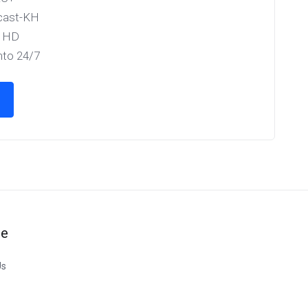
ecast-KH
r HD
nto 24/7
te
Us