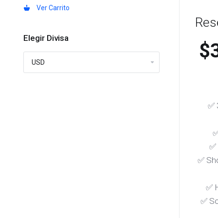
Ver Carrito
Res
Elegir Divisa
$
✅ 
✅
✅
✅ Sho
✅ 
✅ So