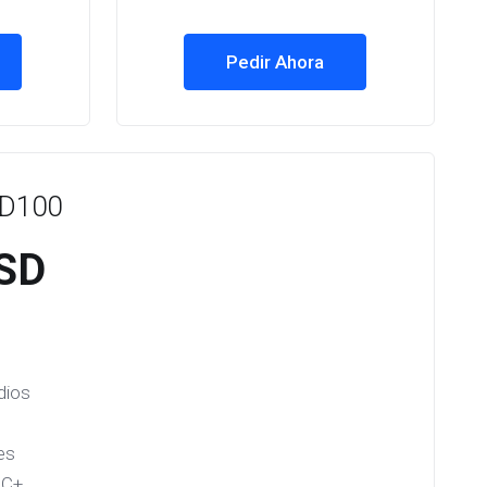
Pedir Ahora
HD100
SD
dios
j
es
AC+