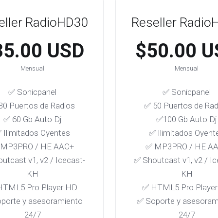
eller RadioHD30
Reseller Radio
35.00 USD
$50.00 U
Mensual
Mensual
✅ Sonicpanel
✅ Sonicpanel
30 Puertos de Radios
✅ 50 Puertos de Rad
✅ 60 Gb Auto Dj
✅100 Gb Auto Dj
 Ilimitados Oyentes
✅ Ilimitados Oyent
 MP3PRO / HE AAC+
✅ MP3PRO / HE A
utcast v1, v2 / Icecast-
✅ Shoutcast v1, v2 / Ic
KH
KH
HTML5 Pro Player HD
✅ HTML5 Pro Playe
porte y asesoramiento
✅ Soporte y asesoram
24/7
24/7