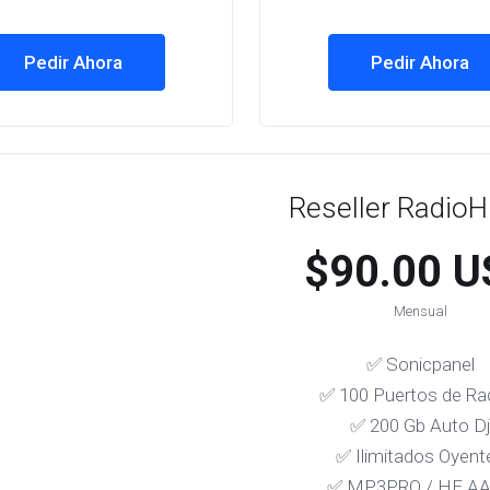
Pedir Ahora
Pedir Ahora
Reseller Radio
$90.00 U
Mensual
✅ Sonicpanel
✅ 100 Puertos de Ra
✅ 200 Gb Auto D
✅ Ilimitados Oyent
✅ MP3PRO / HE A