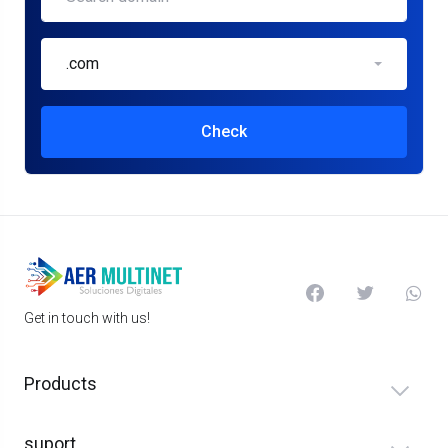
.com
Check
Get in touch with us!
Products
suport