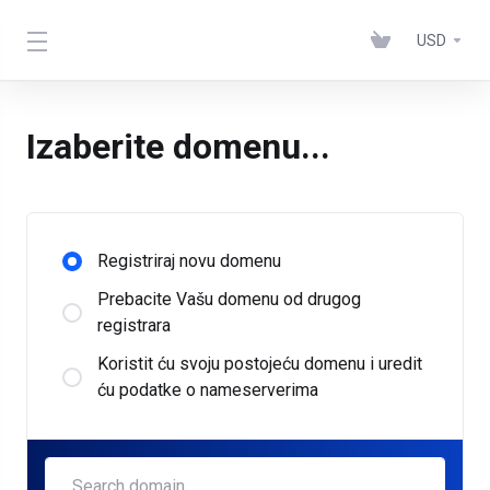
USD
Izaberite domenu...
Registriraj novu domenu
Prebacite Vašu domenu od drugog
registrara
Koristit ću svoju postojeću domenu i uredit
ću podatke o nameserverima