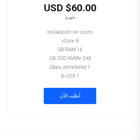
$60.00 USD
شهري
Instalación sin costo
8 vCore
16 GB RAM
240 GB SSD NVMe
1 Gbps unmetered
1 ip USA
أطلبه الآن