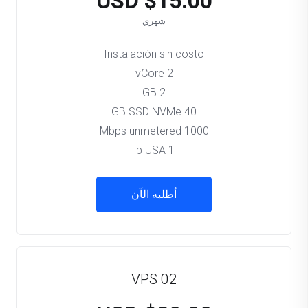
$15.00 USD
شهري
Instalación sin costo
2 vCore
2 GB
40 GB SSD NVMe
1000 Mbps unmetered
1 ip USA
أطلبه الآن
VPS 02