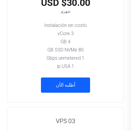
$30.00 USD
شهري
Instalación sin costo
3 vCore
4 GB
80 GB SSD NVMe
1 Gbps unmetered
1 ip USA
أطلبه الآن
VPS 03