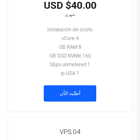
$40.00 USD
شهري
Instalación sin costo
4 vCore
8 GB RAM
160 GB SSD NVMe
1 Gbps unmetered
1 ip USA
أطلبه الآن
VPS 04