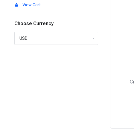
View Cart
Choose Currency
C