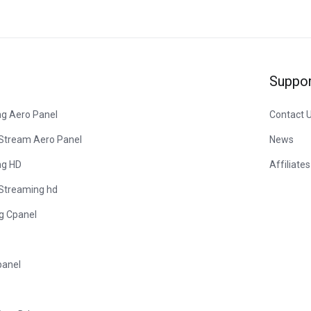
Suppor
ng Aero Panel
Contact 
 Stream Aero Panel
News
ng HD
Affiliates
 Streaming hd
ng Cpanel
panel