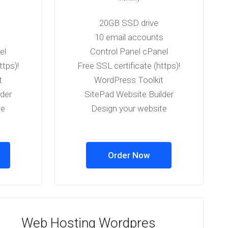
20GB SSD drive
10 email accounts
el
Control Panel cPanel
ttps)!
Free SSL certificate (https)!
t
WordPress Toolkit
lder
SitePad Website Builder
te
Design your website
Order Now
Web Hosting Wordpres