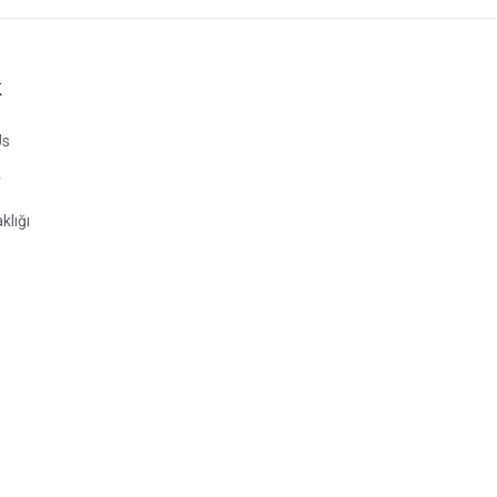
k
Us
r
klığı