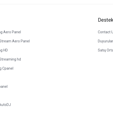
Deste
ng Aero Panel
Contact 
 Stream Aero Panel
Duyurula
ng HD
Satış Orta
 Streaming hd
ng Cpanel
panel
 AutoDJ