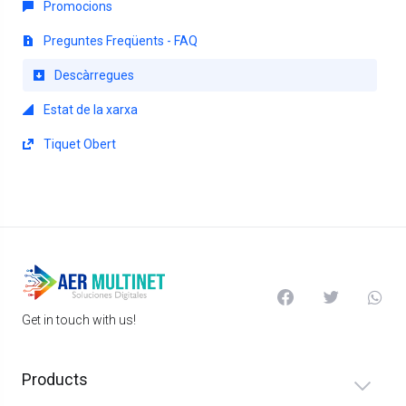
Promocions
Preguntes Freqüents - FAQ
Descàrregues
Estat de la xarxa
Tiquet Obert
Get in touch with us!
Products