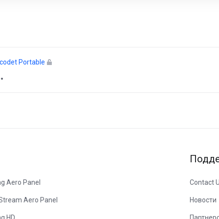
ы
icodet Portable
Подд
ng Aero Panel
Contact 
 Stream Aero Panel
Новости
ng HD
Партнер