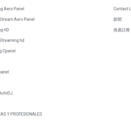
ng Aero Panel
Contact 
 Stream Aero Panel
新聞
ng HD
推廣註冊
 Streaming hd
ng Cpanel
panel
 AutoDJ
AS Y PROFESIONALES