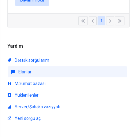
Davamını oxu
1
Yardım
Dəstək sorğularım
Elanlar
Məlumat bazası
Yüklənilənlər
Server/Şəbəkə vəziyyəti
Yeni sorğu aç