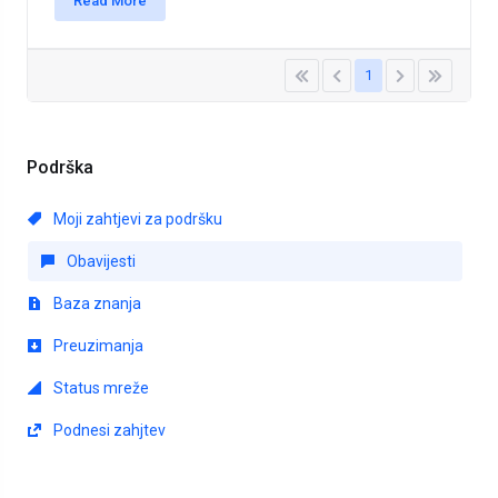
Read More
1
Podrška
Moji zahtjevi za podršku
Obavijesti
Baza znanja
Preuzimanja
Status mreže
Podnesi zahjtev